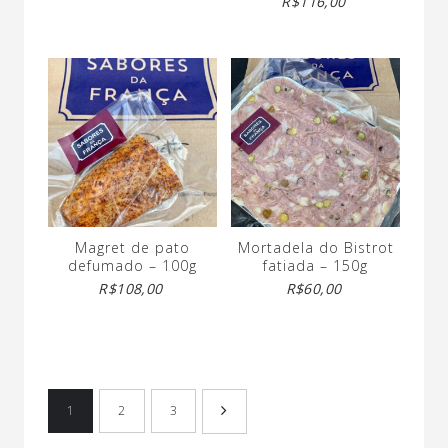
R$
116,00
Magret de pato
Mortadela do Bistrot
defumado – 100g
fatiada – 150g
R$
108,00
R$
60,00
1
2
3